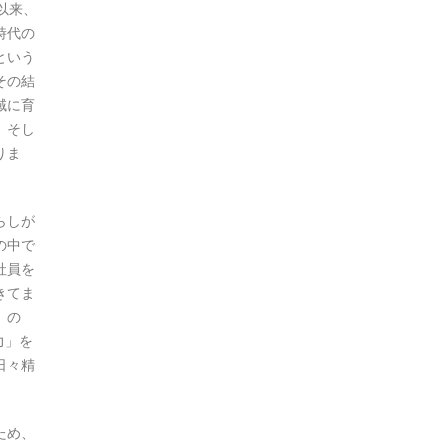
以来、
時代の
という
その結
域に育
、そし
りま
らしが
の中で
社員を
きてま
」の
力」を
日々精
ため、