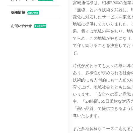
宮城通信機は、昭和59年の創業
「無線」という技術を武器に、
採用情報
RECRUIT
変化に対応したサービスを東北
地域に提供してまいりました。
お問い合わせ
ENQUIRY
果、我々は地域の事を知り、地
てられ、この地域が好きになり
て守り続けることを決意してお
す。
時代が変わっても人々の尊い暮
あり、多様性が求められる社会
技術的にも人間的にも一人前の
育て上げ、地域社会とともに生
いります。「安全への高い意識
中、「24時間365日柔軟な対応
「高い品質」で提供できるよう
進いたします。
また多種多様なニーズに応える