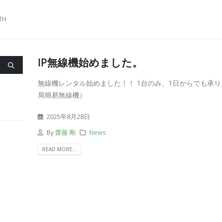
TH
IP無線機始めました。
無線機レンタル始めました！！ 1台のみ、1日からでも承り
局簡易無線機）
2025年8月28日
By
齋藤 剛
News
READ MORE...