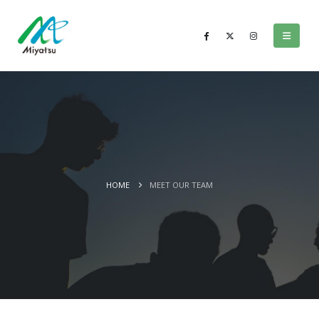
HOME
MEET OUR TEAM