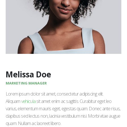
Melissa Doe
MARKETING MANAGER
Lorem ipsum dolor sit amet, consectetur adipiscing elit.
Aliquam
vehicula
sit amet enim ac sagittis. Curabitur eget leo
varius, elementum mauris eget, egestas quam. Donec ante risus,
dapibus sed lectus non, lacinia vestibulum nisi. Morbi vitae augue
quam. Nullam ac laoreet libero.