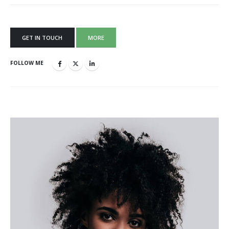
GET IN TOUCH
MORE
FOLLOW ME