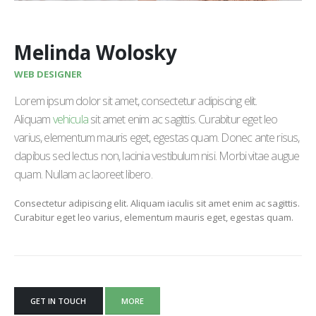
Melinda Wolosky
WEB DESIGNER
Lorem ipsum dolor sit amet, consectetur adipiscing elit.
Aliquam
vehicula
sit amet enim ac sagittis. Curabitur eget leo
varius, elementum mauris eget, egestas quam. Donec ante risus,
dapibus sed lectus non, lacinia vestibulum nisi. Morbi vitae augue
quam. Nullam ac laoreet libero.
Consectetur adipiscing elit. Aliquam iaculis sit amet enim ac sagittis.
Curabitur eget leo varius, elementum mauris eget, egestas quam.
GET IN TOUCH
MORE