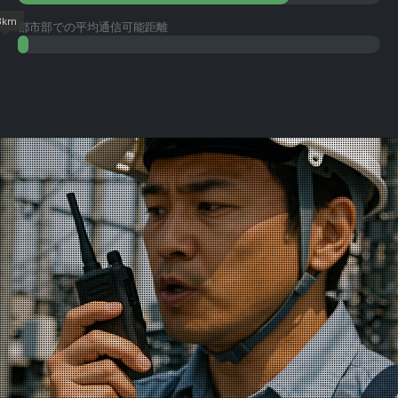
3km
都市部での平均通信可能距離