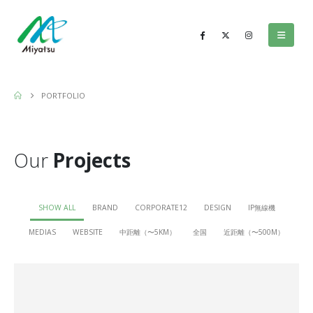
PORTFOLIO
Our
Projects
SHOW ALL
BRAND
CORPORATE12
DESIGN
IP無線機
MEDIAS
WEBSITE
中距離（〜5KM）
全国
近距離（〜500M）