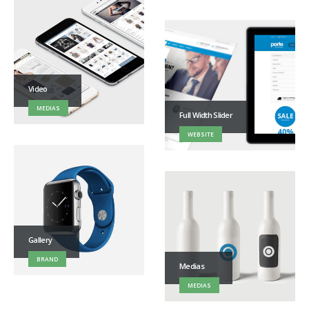
Video
MEDIAS
Full Width Slider
WEBSITE
Gallery
BRAND
Medias
MEDIAS