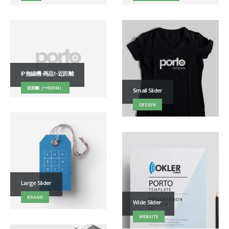
IP無線機-商品1‐近距離
近距離（〜500M）
Small Slider
DESIGN
Large Slider
BRAND
Wide Slider
WEBSITE