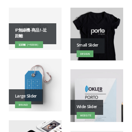
IP無線機-商品1‐近
距離
Small Slider
近距離（〜500M）
DESIGN
Large Slider
BRAND
Wide Slider
WEBSITE