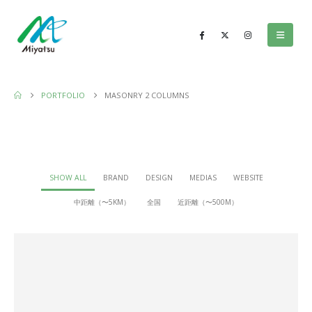
PORTFOLIO
MASONRY 2 COLUMNS
SHOW ALL
BRAND
DESIGN
MEDIAS
WEBSITE
中距離（〜5KM）
全国
近距離（〜500M）