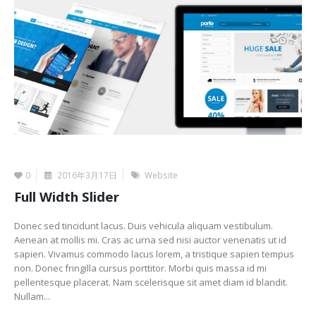
0
2016年3月17日
Website
Full Width Slider
Donec sed tincidunt lacus. Duis vehicula aliquam vestibulum.
Aenean at mollis mi. Cras ac urna sed nisi auctor venenatis ut id
sapien. Vivamus commodo lacus lorem, a tristique sapien tempus
non. Donec fringilla cursus porttitor. Morbi quis massa id mi
pellentesque placerat. Nam scelerisque sit amet diam id blandit.
Nullam...