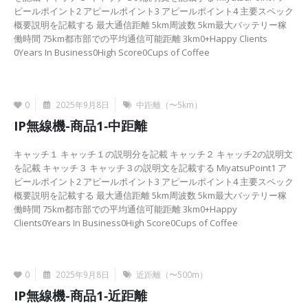
ピールポイント2 アピールポイント3 アピールポイント4 主要スペック
概要説明を記載する 最大通信距離 5km周波数 5km最大バッテリー稼
働時間 75km都市部での平均通信可能距離 3km0+Happy Clients
0Years In Business0High Score0Cups of Coffee
More Information
0
2025年9月8日
中距離（〜5km）
IP無線機-商品1‐中距離
キャッチ１ キャッチ１の説明分を記載 キャッチ２ キャッチ2の説明文
を記載 キャッチ３ キャッチ３の説明文を記載する MiyatsuPoint1 ア
ピールポイント2 アピールポイント3 アピールポイント4 主要スペック
概要説明を記載する 最大通信距離 5km周波数 5km最大バッテリー稼
働時間 75km都市部での平均通信可能距離 3km0+Happy
Clients0Years In Business0High Score0Cups of Coffee
More Information
0
2025年9月8日
近距離（〜500m）
IP無線機-商品1‐近距離