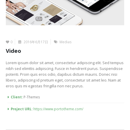
0
2016年6月17日
Medias
Video
Lorem ipsum dolor sit amet, consectetur adipiscing elit. Sed tempus
nibh sed elimttis adipiscing. Fusce in hendrerit purus. Suspendisse
potenti. Proin quis eros odio, dapibus dictum mauris. Donec nisi
libero, adipiscing id pretium eget, consectetur sit amet leo. Nam at
eros quis mi egestas fringilla non nec purus.
More Information
Client:
P-Themes
Project URL:
https://www.portotheme.com/