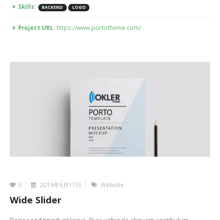
Skills:
BACKEND
LOGO
Project URL:
https://www.portotheme.com/
0
2016年6月17日
Website
Wide Slider