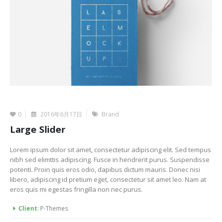
0
2016年6月17日
Brand
Large Slider
Lorem ipsum dolor sit amet, consectetur adipiscing elit. Sed tempus
nibh sed elimttis adipiscing. Fusce in hendrerit purus. Suspendisse
potenti. Proin quis eros odio, dapibus dictum mauris. Donec nisi
libero, adipiscing id pretium eget, consectetur sit amet leo. Nam at
eros quis mi egestas fringilla non nec purus.
More Information
Client:
P-Themes