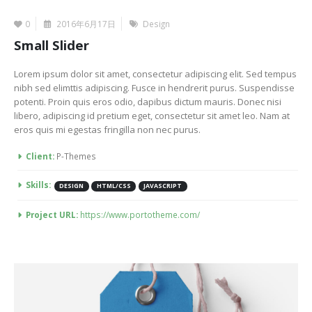
0
2016年6月17日
Design
Small Slider
Lorem ipsum dolor sit amet, consectetur adipiscing elit. Sed tempus
nibh sed elimttis adipiscing. Fusce in hendrerit purus. Suspendisse
potenti. Proin quis eros odio, dapibus dictum mauris. Donec nisi
libero, adipiscing id pretium eget, consectetur sit amet leo. Nam at
eros quis mi egestas fringilla non nec purus.
More Information
Client:
P-Themes
Skills:
DESIGN
HTML/CSS
JAVASCRIPT
Project URL:
https://www.portotheme.com/