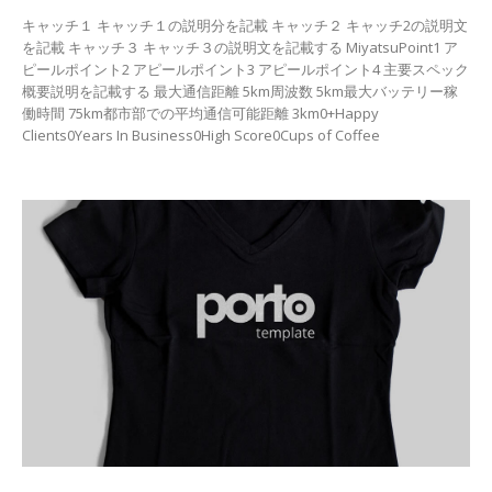
キャッチ１ キャッチ１の説明分を記載 キャッチ２ キャッチ2の説明文
を記載 キャッチ３ キャッチ３の説明文を記載する MiyatsuPoint1 ア
ピールポイント2 アピールポイント3 アピールポイント4 主要スペック
概要説明を記載する 最大通信距離 5km周波数 5km最大バッテリー稼
働時間 75km都市部での平均通信可能距離 3km0+Happy
Clients0Years In Business0High Score0Cups of Coffee
More Information