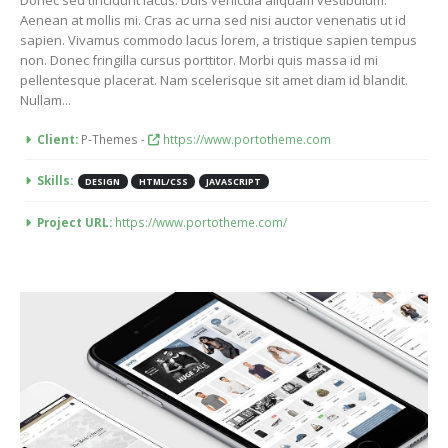
Donec sed tincidunt lacus. Duis vehicula aliquam vestibulum.
Aenean at mollis mi. Cras ac urna sed nisi auctor venenatis ut id
sapien. Vivamus commodo lacus lorem, a tristique sapien tempus
non. Donec fringilla cursus porttitor. Morbi quis massa id mi
pellentesque placerat. Nam scelerisque sit amet diam id blandit.
Nullam...
More Information
Client:
P-Themes -
https://www.portotheme.com
Skills:
DESIGN
HTML/CSS
JAVASCRIPT
Project URL:
https://www.portotheme.com/