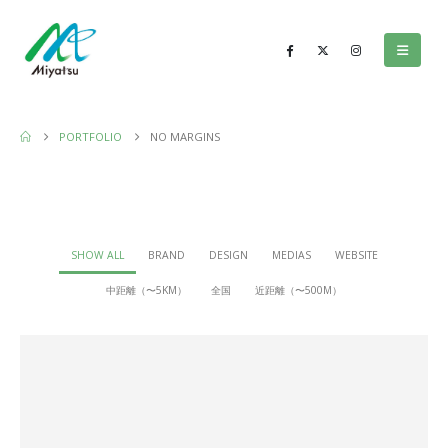
PORTFOLIO
NO MARGINS
SHOW ALL
BRAND
DESIGN
MEDIAS
WEBSITE
中距離（〜5KM）
全国
近距離（〜500M）